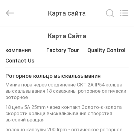
JINPAT
Electronics
Co.,
Карта сайта
Ltd.
All
Rights
Reserved.
ДОМ
Карта Сайта
ПРОДУКТЫ
компания
Factory Tour
Quality Control
Contact Us
VR
Роторное кольцо выскальзывания
-
Миниатюра через соединение CKT 2A IP54 кольца
ШОУ
выскальзывания 18 скважины роторное оптически
роторное
18 цепь 5A 25mm через контакт Золото-к-золота
О
скорости кольца выскальзывания отверстия
НАС
высокий вращая
волокно капсулы 2000rpm - оптическое роторное