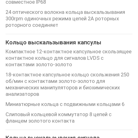
совместное IP68
ПУТЕШЕСТВИЕ
24 оптического волокна кольца выскальзывания
ФАБРИКИ
300rpm одиночных режима цепей 2A роторных
роторного соединяет
ПРОВЕРКА
Кольцо выскальзывания капсулы
КАЧЕСТВА
Компактное 12-контактное капсульное скользящее
контактное кольцо для сигналов LVDS с
СВЯЖИТЕСЬ
контактами золото-золото
МЫ
18-контактное капсульное кольцо скольжения 250
об/мин с контактами золото-золото для
механических манипуляторов и биохимических
СПРОСИТЕ
анализаторов
ЦИТАТУ
Миниатюрные кольца с подвижными кольцами 6
Слиповый кольцевой коммутатор 8 цепей с
фланцем золотого контакта
КАРТА
САЙТА
Кольца выскальзывания сигнала