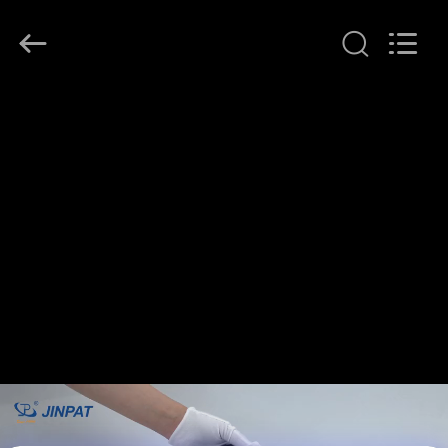
JINPAT
Electronics
Co.,
Ltd.
All
Rights
Reserved.
ДОМ
ПРОДУКТЫ
VR
-
ШОУ
О
НАС