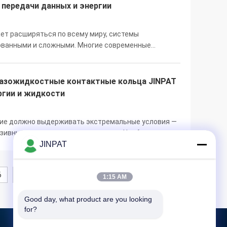
передачи данных и энергии
ает расширяться по всему миру, системы
рованными и сложными. Многие современные
ванные манипуляторы, станки с ЧПУ и поворотные
Газожидкостные контактные кольца JINPAT
ргии и жидкости
ние должно выдерживать экстремальные условия —
азивных, влажных или соленых сред. Чтобы
tronics представляет свои кольца контактные газ-
JINPAT
6
1:15 AM
Good day, what product are you looking 
for?