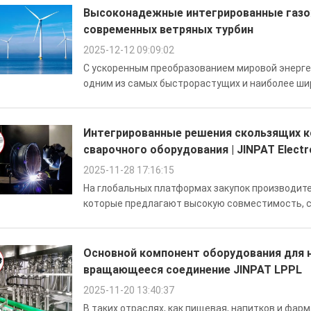
Высоконадежные интегрированные газо
современных ветряных турбин
2025-12-12 09:09:02
С ускоренным преобразованием мировой энерге
одним из самых быстрорастущих и наиболее ши
системе возобновляемых источников энергии.Д
содействие развитию экологически чистой ...
Интегрированные решения скользящих к
сварочного оборудования | JINPAT Electr
2025-11-28 17:16:15
На глобальных платформах закупок производит
которые предлагают высокую совместимость, с
конфигурацию. Поскольку сварочные применени
интегрированного управления, токосъемн...
Основной компонент оборудования для н
вращающееся соединение JINPAT LPPL
2025-11-20 13:40:37
В таких отраслях, как пищевая, напитков и фа