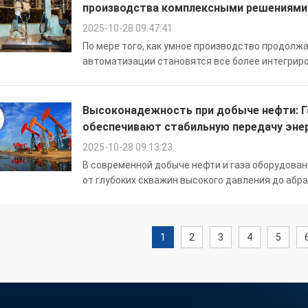
производства комплексными решениями 
2025-10-28 09:47:41
По мере того, как умное производство продолж
автоматизации становятся все более интегри
производственные линии, такие как роботизиро
столы, требуют не только передачи электроэн...
Высоконадежность при добыче нефти: 
обеспечивают стабильную передачу эне
2025-10-28 09:13:23
В современной добыче нефти и газа оборудова
от глубоких скважин высокого давления до абр
соответствовать этим требованиям, JINPAT Elec
жидкость нового поколения, разра...
1
2
3
4
5