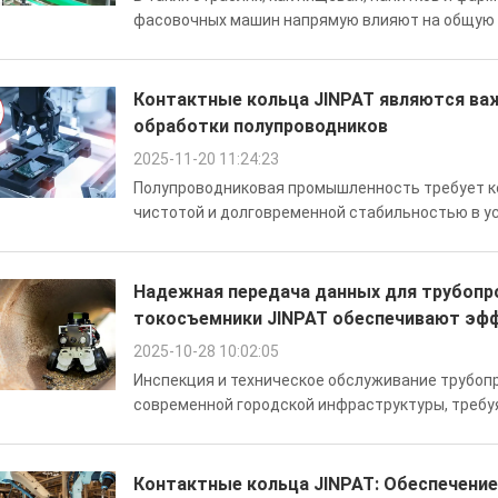
фасовочных машин напрямую влияют на общую 
Традиционные конструкции, разделяющие элек
или гидравлических вращающихся соединений, ч
Контактные кольца JINPAT являются в
обработки полупроводников
2025-11-20 11:24:23
Полупроводниковая промышленность требует к
чистотой и долговременной стабильностью в ус
требовательными. Полый кольцевой коллектор 
этих задач, предлагая надежную роторную пе...
Надежная передача данных для трубопр
токосъемники JINPAT обеспечивают эфф
2025-10-28 10:02:05
Инспекция и техническое обслуживание трубо
современной городской инфраструктуры, требу
сложных подземных условиях. JINPAT Electroni
кольцевых токосъемников капсульного ти...
Контактные кольца JINPAT: Обеспечение