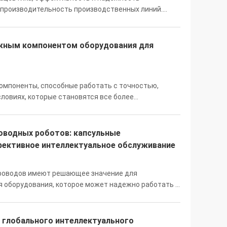
производительность производственных линий.
трические контактные кольца от пневматических
...
ажным компонентом оборудования для
омпоненты, способные работать с точностью,
ловиях, которые становятся все более
JINPAT LPT был разработан специально для решения
оводных роботов: капсульные
ективное интеллектуальное обслуживание
проводов имеют решающее значение для
я оборудования, которое может надежно работать в
cs предлагает надежное решение с помощью своих
 глобального интеллектуального