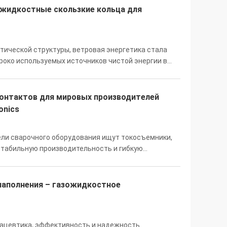
жидкостные скользкие кольца для
тической структуры, ветровая энергетика стала
роко используемых источников чистой энергии в
остижение "двойных углеродных целей" и
онтактов для мировых производителей
onics
ели сварочного оборудования ищут токосъемники,
табильную производительность и гибкую
я развиваются в сторону большей автоматизации и
аполнения – ​​газожидкостное
рмацевтика, эффективность и надежность