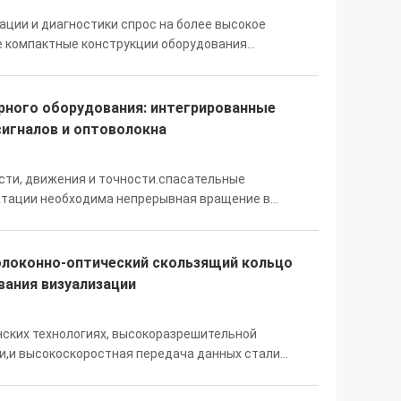
ции и диагностики спрос на более высокое
ее компактные конструкции оборудования
кие устройства, такие как вращающиеся
ем это пр...
рного оборудования: интегрированные
сигналов и оптоволокна
ти, движения и точности.спасательные
тации необходима непрерывная вращение в
ectronics является специализированным
ц с большим оп...
олоконно-оптический скользящий кольцо
вания визуализации
нских технологиях, высокоразрешительной
и,и высокоскоростная передача данных стали
инском оборудованииС широким распространением
..