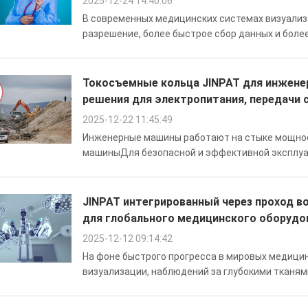
2025-12-24 14:40:06
В современных медицинских системах визуализа
разрешение, более быстрое сбор данных и бол
продолжает расти.Многие передовые медицинс
платформы визуализацииДля разработчиков сист
Токосъемные кольца JINPAT для инжене
решения для электропитания, передачи 
2025-12-22 11:45:49
Инженерные машины работают на стыке мощнос
машиныДля безопасной и эффективной эксплуа
сочетании с надежной трансмиссией. JINPAT El
производителем промышленных скользящих коле
JINPAT интегрированный через проход в
для глобального медицинского оборудо
2025-12-12 09:14:42
На фоне быстрого прогресса в мировых медици
визуализации, наблюдений за глубокими тканям
ключевыми тенденциями в современном медиц
мультифотонной микроскопии, ОКТ (оптической .