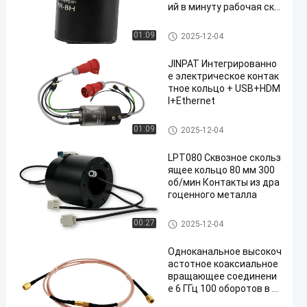
ий в минуту рабочая ско
рость
Не кольцо выскальзывания
01:09
2025-12-04
Меркурия
JINPAT Интегрированно
е электрическое контак
тное кольцо + USB+HDM
I+Ethernet
Интегрированное кольцо выс
01:09
2025-12-04
кальзывания
LPT080 Сквозное скольз
ящее кольцо 80 мм 300
об/мин Контакты из дра
гоценного металла
Через кольцо выскальзыван
00:27
2025-12-04
ия отверстия
Одноканальное высокоч
астотное коаксиальное
вращающее соединени
е 6 ГГц 100 оборотов в м
инуту