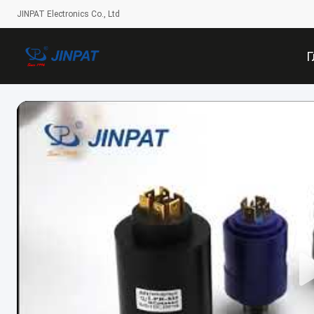
JINPAT Electronics Co., Ltd
Г
Ст