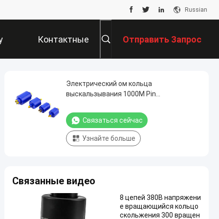
Russian
у
Контактные
Отправить Запрос
Данные
Электрический ом кольца
выскальзывания 1000M Pin
изготовитель кольца выскальзывания
Меркурия 500 VDC не
Связаться сейчас
Узнайте больше
Связанные видео
8 цепей 380В напряжени
е вращающийся кольцо
скольжения 300 вращен