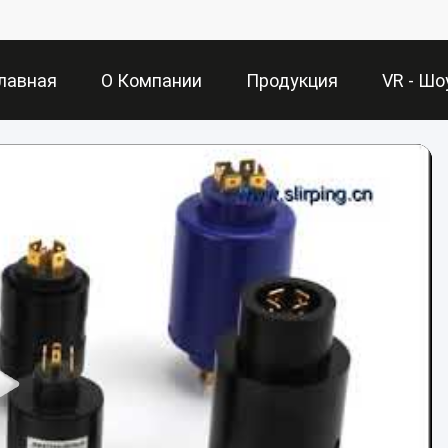
лавная
О Компании
Продукция
VR - Шо
раница