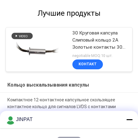
Лучшие продукты
30 Круговая капсула
Слиповый кольцо 2А
Золотые контакты 300
оборотов в минуту
negotiable MOQ:10 шт.
КОНТАКТ
Кольцо выскальзывания капсулы
Компактное 12-контактное капсульное скользящее
контактное кольцо для сигналов LVDS с контактами
золото-золото
JINPAT
18-контактное капсульное кольцо скольжения 250 об/мин
с контактами золото-золото для механических