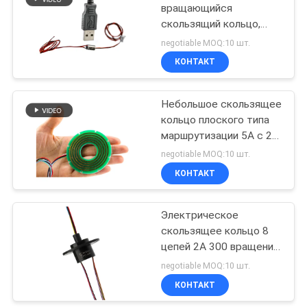
вращающийся
скользящий кольцо,
поддерживающее
negotiable MOQ:10 шт.
передачу
КОНТАКТ
многосигналов
Небольшое скользящее
кольцо плоского типа
маршрутизации 5А с 2
схемами
negotiable MOQ:10 шт.
КОНТАКТ
Электрическое
скользящее кольцо 8
цепей 2A 300 вращений
в минуту для
negotiable MOQ:10 шт.
испытательных
КОНТАКТ
приборов