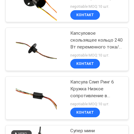
мя отверстиями LPC-
negotiable MOQ:10 шт.
06T
PRIVACY
КОНТАКТ
POLICY
Капсуловое
скользящее кольцо 240
Вт переменного тока/
постоянного тока LPM-
negotiable MOQ:10 шт.
06F
КОНТАКТ
Капсула Слип Ринг 6
Кружка Низкое
сопротивление в
компьютерной
negotiable MOQ:10 шт.
томографии
КОНТАКТ
Супер мини