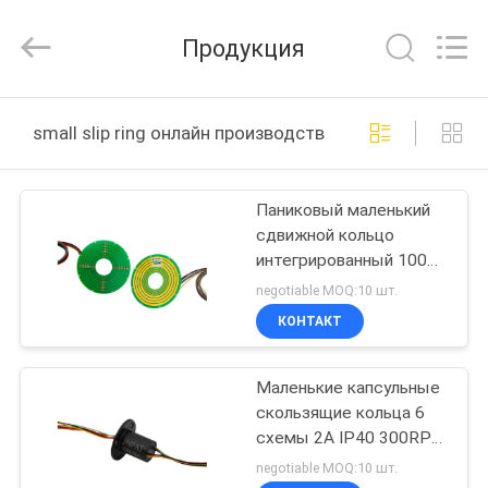
JINPAT
Electronics
Co.,
Продукция
Ltd.
All
Rights
Reserved.
ДОМ
small slip ring онлайн производство
ПРОДУКТЫ
Паниковый маленький
сдвижной кольцо
VR
интегрированный 100M
-
Ethernet 240VAC
negotiable MOQ:10 шт.
ШОУ
КОНТАКТ
Маленькие капсульные
О
скользящие кольца 6
НАС
схемы 2А IP40 300RPM
Золото к золоту
negotiable MOQ:10 шт.