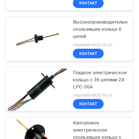
ПУТЕШЕСТВИЕ
КОНТАКТ
ФАБРИКИ
Высокопроизводительное
скользящее кольцо 6
ПРОВЕРКА
цепей
КАЧЕСТВА
negotiable MOQ:10 шт.
КОНТАКТ
СВЯЖИТЕСЬ
Гладкое электрическое
МЫ
кольцо с 36 цепями 2A
LPC-36A
СПРОСИТЕ
negotiable MOQ:10 шт.
ЦИТАТУ
КОНТАКТ
Капсуловое
КАРТА
электрическое
САЙТА
скользящее кольцо с 6-