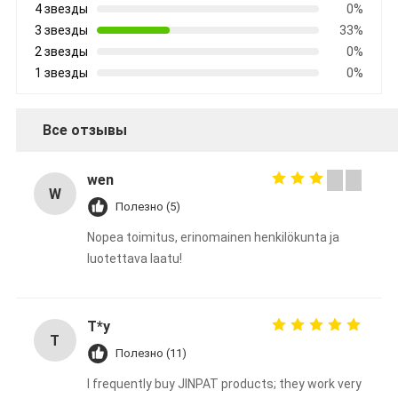
4 звезды
0%
3 звезды
33%
2 звезды
0%
1 звезды
0%
Все отзывы
wen
W
Полезно (5)
Nopea toimitus, erinomainen henkilökunta ja
luotettava laatu!
T*y
T
Полезно (11)
I frequently buy JINPAT products; they work very