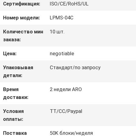
Сертификация:
ISO/CE/RoHS/UL
НАС
Номер модели:
LPMS-04C
ПУТЕШЕСТВИЕ
Количество мин
10 шт.
заказа:
ФАБРИКИ
Цена:
negotiable
ПРОВЕРКА
Упаковывая
Стандарт/по запросу
детали:
КАЧЕСТВА
Время
2 недели ARO
доставки:
СВЯЖИТЕСЬ
Условия
TT/CC/Paypal
МЫ
оплаты:
Поставка
50K блоки/неделя