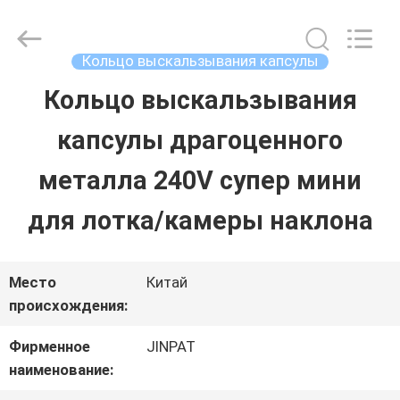
2026
JINPAT
Electronics
Co.,
Кольцо выскальзывания капсулы
Ltd.
All
Кольцо выскальзывания
ДОМ
Rights
Reserved.
капсулы драгоценного
ПРОДУКТЫ
металла 240V супер мини
для лотка/камеры наклона
VR
-
Место
Китай
происхождения:
ШОУ
Фирменное
JINPAT
наименование:
О