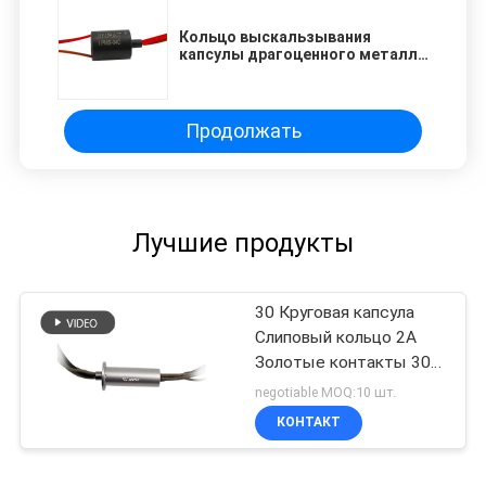
Кольцо выскальзывания
капсулы драгоценного металла
240V супер мини для лотка/
камеры наклона
Продолжать
Лучшие продукты
30 Круговая капсула
Слиповый кольцо 2А
Золотые контакты 300
оборотов в минуту
negotiable MOQ:10 шт.
КОНТАКТ