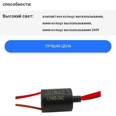
СПРОСИТЕ
способности:
ЦИТАТУ
Высокий свет:
,
компактное кольцо выскальзывания
,
мини кольцо выскальзывания
мини кольцо выскальзывания 240V
КАРТА
САЙТА
ЛУЧШАЯ ЦЕНА
PRIVACY
POLICY