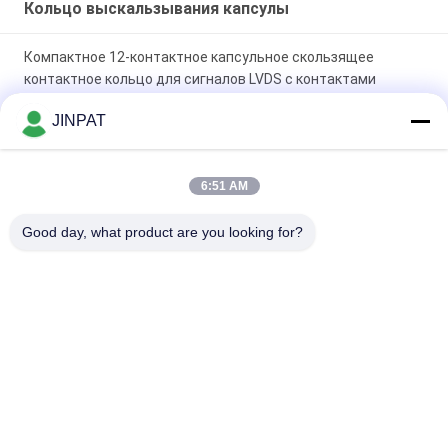
Кольцо выскальзывания капсулы
Компактное 12-контактное капсульное скользящее
контактное кольцо для сигналов LVDS с контактами
золото-золото
JINPAT
18-контактное капсульное кольцо скольжения 250 об/мин
с контактами золото-золото для механических
6:51 AM
манипуляторов и биохимических анализаторов
Good day, what product are you looking for?
Миниатюрные кольца с подвижными кольцами 6
Популярные категории
Все
Роторное Кольцо 
Кольцо 
Выскальзывания
Выскальзывания 
Капсулы
Кольца 
Соединение 