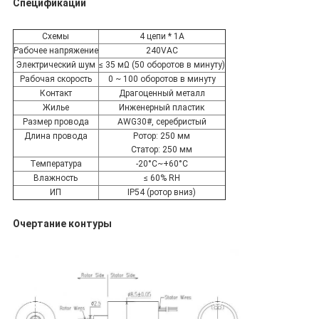
Спецификации
Схемы
4 цепи * 1А
Рабочее напряжение
240VAC
Электрический шум
≤ 35 мΩ (50 оборотов в минуту)
Рабочая скорость
0 ~ 100 оборотов в минуту
Контакт
Драгоценный металл
Жилье
Инженерный пластик
Размер провода
AWG30#, серебристый
Длина провода
Ротор: 250 мм
Статор: 250 мм
Температура
-20°C~+60°C
Влажность
≤ 60% RH
ИП
IP54 (ротор вниз)
Очертание контуры