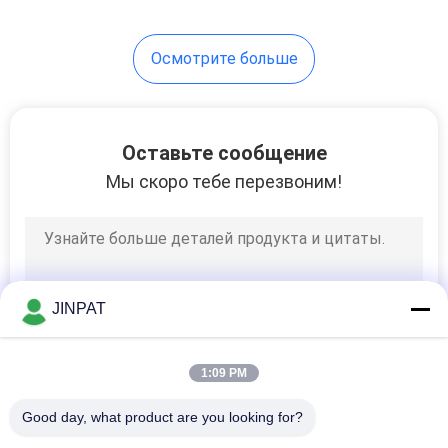
8
Осмотрите больше
Сильнотоковые
кольца
выскальзывания
Оставьте сообщение
Мы скоро тебе перезвоним!
5
Компоненты
JINPAT
кольца
выскальзывания
1:09 PM
Good day, what product are you looking for?