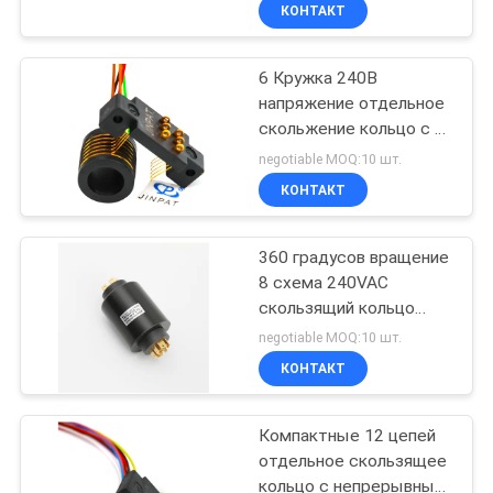
металла передавая 5A
ПУТЕШЕСТВИЕ
КОНТАКТ
в провод
ФАБРИКИ
6 Кружка 240В
15
напряжение отдельное
ПРОВЕРКА
скольжение кольцо с 0
Кольца
КАЧЕСТВА
~ 300 оборотов в
negotiable MOQ:10 шт.
выскальзывания
минуту для
КОНТАКТ
электрического
сигнала
СВЯЖИТЕСЬ
испытательного
оборудования
360 градусов вращение
МЫ
8 схема 240VAC
скользящий кольцо
26
СПРОСИТЕ
вращающийся
negotiable MOQ:10 шт.
соединение для
Соединение
ЦИТАТУ
КОНТАКТ
промышленных машин
оптического
Компактные 12 цепей
КАРТА
волокна роторное
отдельное скользящее
САЙТА
кольцо с непрерывным