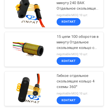
минуту 240 ВАК
Отдельное скользящее
21
кольцо для машин и
negotiable MOQ:10 шт.
оборудования
Отдельное кольцо
КОНТАКТ
Электрические
выскальзывания
контакты
15 цепи 100 оборотов в
минуту Отдельное
скользящее кольцо с
длиной 250 мм для
negotiable MOQ:10 шт.
плавной электрической
КОНТАКТ
36
передачи
Кольцо
Гибкое отдельное
скользящее кольцо 4
выскальзывания
схемы 360°
блинчика
negotiable MOQ:10 шт.
КОНТАКТ