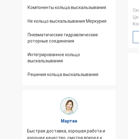
Компоненты кольца выскальзывания
Ск
Цеп
Не кольцо выскальзывания Меркурия
Ко
зо
Пневматические гидравлические
роторные соединения
Интегрированное кольцо
выскальзывания
Решения кольца выскальзывания
Мартин
Быстрая доставка, хорошая работа и
Возникновение 
хорошее качество, смотря вперед к
выскальзывания