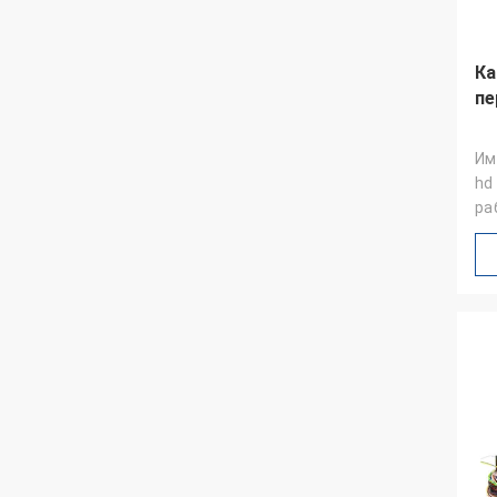
Ка
пе
Им
hd
ра
Ко