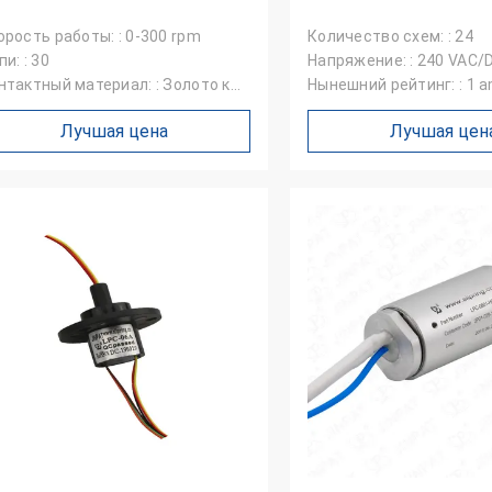
орость работы: : 0-300 rpm
Количество схем: : 24
и: : 30
Напряжение: : 240 VAC/
нтактный материал: : Золото к
Нынешний рейтинг: : 1 
лоту
Лучшая цена
Лучшая цен
Вильям
кольца
 JINPAT хорошо,