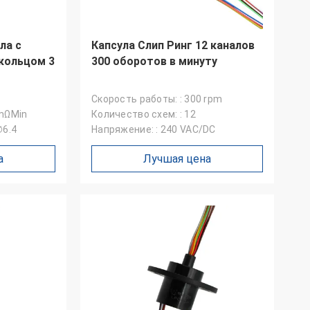
ла с
Капсула Слип Ринг 12 каналов
кольцом 3
300 оборотов в минуту
Скорость работы: : 300 rpm
1mΩMin
Количество схем: : 12
∅6.4
Напряжение: : 240 VAC/DC
а
Лучшая цена