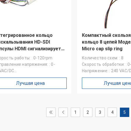
тегрированное кольцо
Компактный скольз
скальзывания HD-SDI
кольцо 8 цепей Моде
псулы HDMI сигнализирует
Micro cap slip ring
0rpm
орость работы: : 0-120rpm
Количество схем: : 8
правление напряжения: : 0-
Скорость обработки: : 0
VAC/DC
Напряжение: : 240 VAC/
мпература: : 45℃~+70℃
Лучшая цена
Лучшая цен
1
2
3
4
5