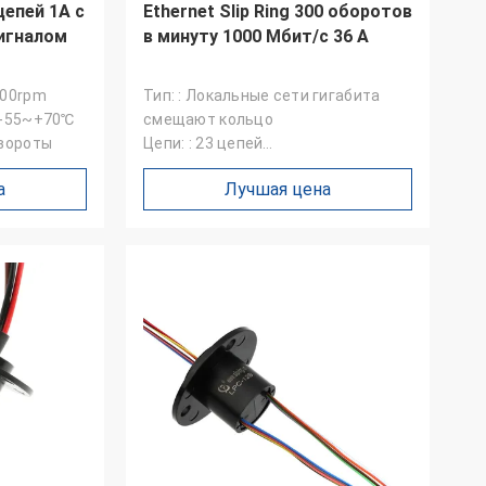
цепей 1А с
Ethernet Slip Ring 300 оборотов
игналом
в минуту 1000 Мбит/с 36 А
100rpm
Тип: : Локальные сети гигабита
 -55~+70℃
смещают кольцо
овороты
Цепи: : 23 цепей
Напряжение: : 240 В
а
Лучшая цена