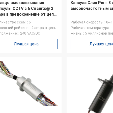
льцо выскальзывания
Капсула Слип Ринг 8 
но, восторг
псулы CCTV с 6 Circuits@ 2
высокочастотным с
потребность приходить
ps в предохранение от цепи
54
личество схем: : 6
Рабочая скорость: : 0~
нешний рейтинг: : 2 amps в цепь
Рабочая температура: :
пряжение: : 240 VAC/DC
жизнь: : 5 миллионов п
Лучшая цена
Лучшая цен