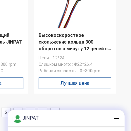
ящий
Высокоскоростное
ль JINPAT
скольжение кольца 300
оборотов в минуту 12 цепей с
золото-золото контакты
Цепи: : 12*2А
-300 rpm
Слишком много: : Φ22*26.4
DC
Рабочая скорость: : 0~300rpm
а
Лучшая цена
6
7
8
JINPAT