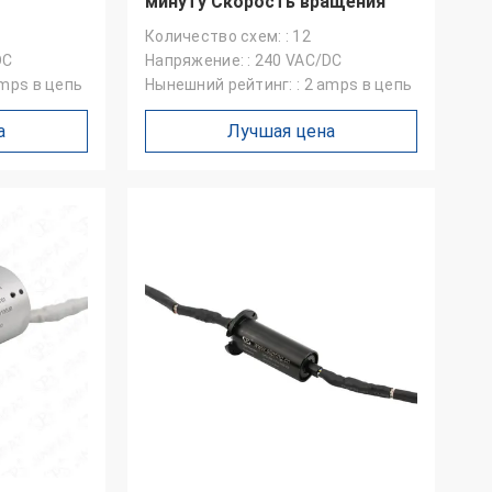
минуту Скорость вращения
Количество схем: : 12
DC
Напряжение: : 240 VAC/DC
amps в цепь
Нынешний рейтинг: : 2 amps в цепь
а
Лучшая цена