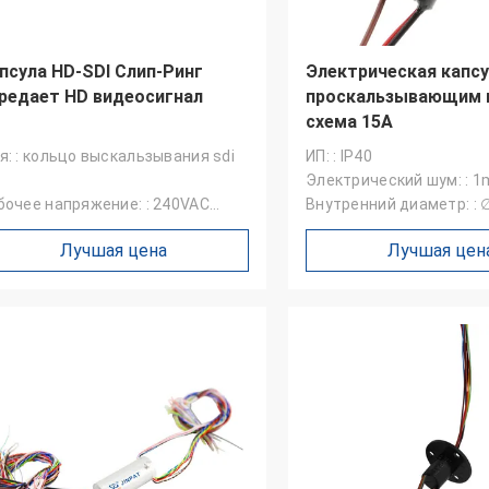
псула HD-SDI Слип-Ринг
Электрическая капсу
редает HD видеосигнал
проскальзывающим 
схема 15А
я: : кольцо выскальзывания sdi
ИП: : IP40
Электрический шум: : 
бочее напряжение: : 240VAC
Внутренний диаметр: : 
личество схем: : 81
Лучшая цена
Лучшая цен