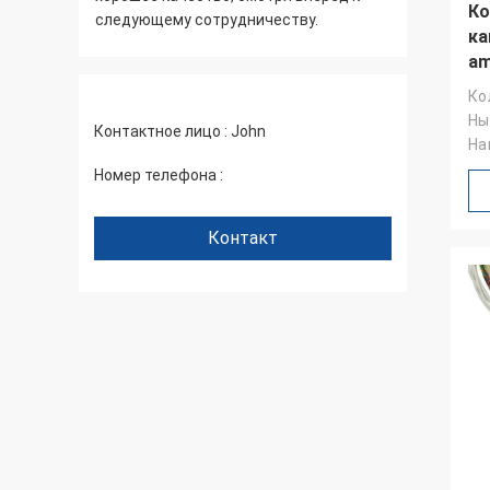
Ко
следующему сотрудничеству.
пакующ осторож
ка
ь
обслуживания, 
am
снова
IP
Ко
Ны
Контактное лицо :
John
На
Номер телефона :
+86 1346 401 9643
Контакт