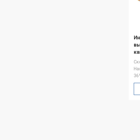
Ин
вы
ка
12
Ск
На
36
те