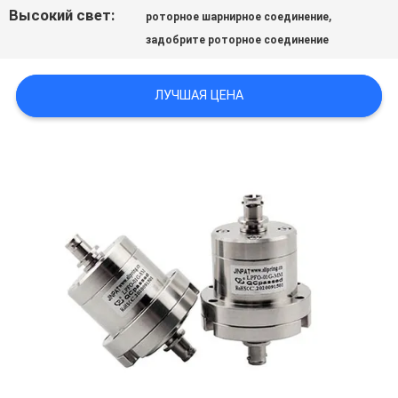
СПРОСИТЕ
Высокий свет:
,
роторное шарнирное соединение
ЦИТАТУ
задобрите роторное соединение
ЛУЧШАЯ ЦЕНА
КАРТА
САЙТА
PRIVACY
POLICY