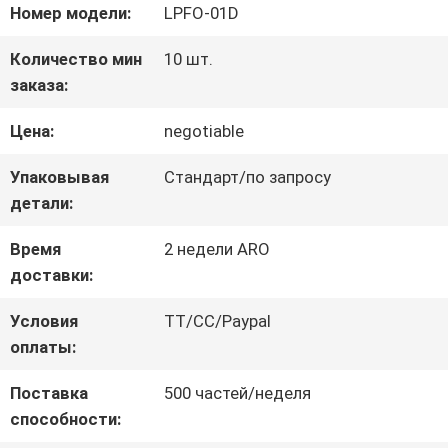
Номер модели:
LPFO-01D
НАС
Количество мин
10 шт.
заказа:
ПУТЕШЕСТВИЕ
Цена:
negotiable
ФАБРИКИ
Упаковывая
Стандарт/по запросу
детали:
ПРОВЕРКА
Время
2 недели ARO
КАЧЕСТВА
доставки:
Условия
TT/CC/Paypal
СВЯЖИТЕСЬ
оплаты:
МЫ
Поставка
500 частей/неделя
способности: