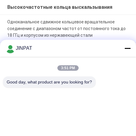
Высокочастотные кольца выскальзывания
Одноканальное сдвижное кольцевое вращательное
соединение с диапазоном частот от постоянного тока до
18 ГГц и корпусом из нержавеющей стали
JINPAT
1-канальное высокочастотное вращающееся контактное
кольцо с пиковой мощностью 1500 Вт и диапазоном
частот 18 ГГц
3:51 PM
Компактные скользящие кольца, высокочастотные
Good day, what product are you looking for?
вращающиеся соединения высокие скорости передачи
Популярные категории
Все
Роторное Кольцо 
Кольцо 
Выскальзывания
Выскальзывания 