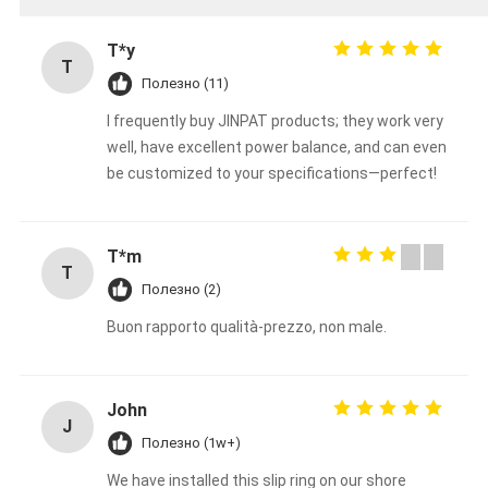
T*y
T
Полезно (11)
I frequently buy JINPAT products; they work very
well, have excellent power balance, and can even
be customized to your specifications—perfect!
T*m
T
Полезно (2)
Buon rapporto qualità-prezzo, non male.
John
J
Полезно (1w+)
We have installed this slip ring on our shore