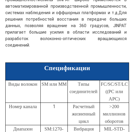
автоматизированной производственной промышленности,
системах наблюдения и оффшорных платформах и т.д.Для
решения потребностей восстания в передаче больших
данных, позволяя вращение на 360 градусов, JINPAT
прилагает большие усилия в области исследований и
разработок волоконно-оптических вращающихся
соединений.
Спецификации
Виды волокон
SM или MM
Типы
FC/SC/ST/LC
соединителей
((PC или
APC)
1
Номер канала
Расчетный
>200
жизненный
миллионов
цикл
оборотов
Диапазон
SM:1270-
Вибрация
MIL-STD-