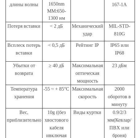
1650nm
длины волны
167-1A
MM:650-
1300 нм
Потеря вставки
< 2 дБ
Механический
MIL-STD-
удар
810G
Всплеск потерь
< 0,5 дБ
Рейтинг IP
IP65 или
вставки
IP68
Убытки от
≥ 40 дБ
Максимальная
23 дБм
возврата
оптическая
мощность
Температура
-55 ~ + 85°C
Максимальная
2000
хранения
скорость
оборотов в
минуту
Вес,
10g ((без
Виды куртки
0.9/2/3
приблизительно
хвостового
мм
(Кевлар/
кабеля
ПВХ или
и
включая
броня)