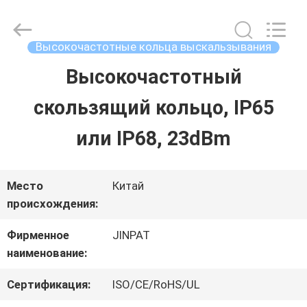
2026
JINPAT
Electronics
Co.,
Высокочастотные кольца выскальзывания
Ltd.
All
Высокочастотный
ДОМ
Rights
Reserved.
скользящий кольцо, IP65
ПРОДУКТЫ
или IP68, 23dBm
VR
Место
Китай
происхождения:
-
Фирменное
JINPAT
ШОУ
наименование:
Сертификация:
ISO/CE/RoHS/UL
О