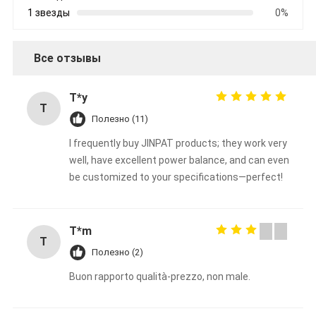
1 звезды
0%
Все отзывы
T*y
T
Полезно (11)
I frequently buy JINPAT products; they work very
well, have excellent power balance, and can even
be customized to your specifications—perfect!
T*m
T
Полезно (2)
Buon rapporto qualità-prezzo, non male.