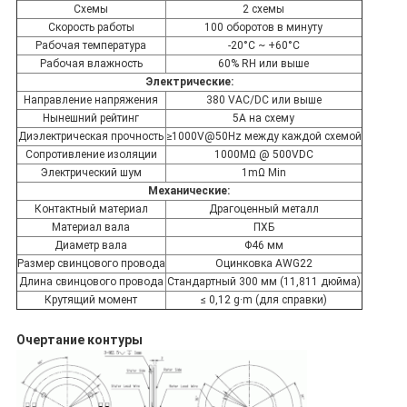
Схемы
2 схемы
Скорость работы
100 оборотов в минуту
Рабочая температура
-20°C ~ +60°C
Рабочая влажность
60% RH или выше
Электрические:
Направление напряжения
380 VAC/DC или выше
Нынешний рейтинг
5А на схему
Диэлектрическая прочность
≥1000V@50Hz между каждой схемой
Сопротивление изоляции
1000MΩ @ 500VDC
Электрический шум
1mΩ Min
Механические:
Контактный материал
Драгоценный металл
Материал вала
ПХБ
Диаметр вала
Φ46 мм
Размер свинцового провода
Оцинковка AWG22
Длина свинцового провода
Стандартный 300 мм (11,811 дюйма)
Крутящий момент
≤ 0,12 g·m (для справки)
Очертание контуры