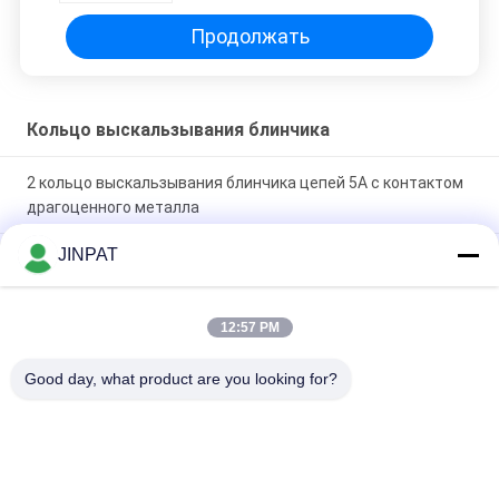
Продолжать
Кольцо выскальзывания блинчика
2 кольцо выскальзывания блинчика цепей 5A с контактом
драгоценного металла
JINPAT
Сборника электрический совместный 300rpm 380vac
кольца выскальзывания PCB сплав сильнотокового
алюминиевый
12:57 PM
Кольцо выскальзывания блинчика 8 цепей передавая
Good day, what product are you looking for?
течение 12A и сигнал локальных сетей 100M
Популярные категории
Все