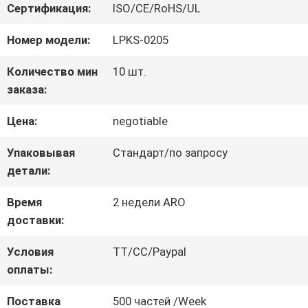
Сертификация:
ISO/CE/RoHS/UL
НАС
Номер модели:
LPKS-0205
ПУТЕШЕСТВИЕ
Количество мин
10 шт.
заказа:
ФАБРИКИ
Цена:
negotiable
ПРОВЕРКА
Упаковывая
Стандарт/по запросу
детали:
КАЧЕСТВА
Время
2 недели ARO
доставки:
СВЯЖИТЕСЬ
Условия
TT/CC/Paypal
МЫ
оплаты:
Поставка
500 частей /Week