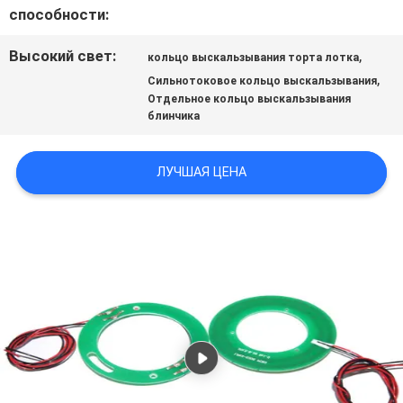
СПРОСИТЕ
способности:
ЦИТАТУ
Высокий свет:
,
кольцо выскальзывания торта лотка
,
Сильнотоковое кольцо выскальзывания
Отдельное кольцо выскальзывания
КАРТА
блинчика
САЙТА
ЛУЧШАЯ ЦЕНА
PRIVACY
POLICY