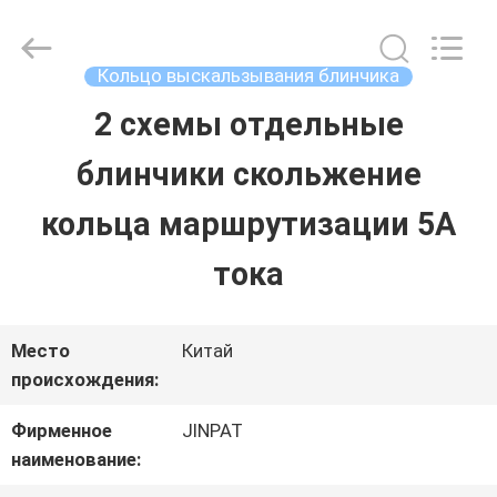
2026
JINPAT
Electronics
Co.,
Кольцо выскальзывания блинчика
Ltd.
All
2 схемы отдельные
ДОМ
Rights
Reserved.
блинчики скольжение
ПРОДУКТЫ
кольца маршрутизации 5А
тока
VR
-
Место
Китай
происхождения:
ШОУ
Фирменное
JINPAT
наименование:
О