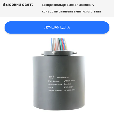
СПРОСИТЕ
Высокий свет:
,
вращая кольцо выскальзывания
ЦИТАТУ
кольцо выскальзывания полого вала
ЛУЧШАЯ ЦЕНА
КАРТА
САЙТА
PRIVACY
POLICY