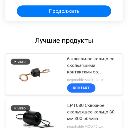
Продолжать
Лучшие продукты
6-канальное кольцо со
скользящими
контактами со
сквозным отверстием,
negotiable MOQ:10 шт.
2000 об/мин, 240 В
КОНТАКТ
переменного тока,
золотые контакты
LPT080 Сквозное
скользящее кольцо 80
мм 300 об/мин
Контакты из
negotiable MOQ:10 шт.