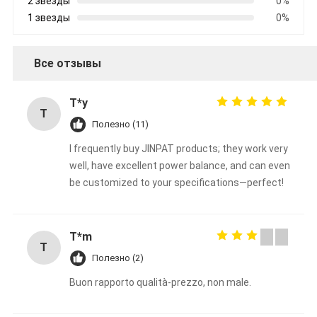
2 звезды
0%
1 звезды
0%
Все отзывы
T*y
T
Полезно (11)
I frequently buy JINPAT products; they work very
well, have excellent power balance, and can even
be customized to your specifications—perfect!
T*m
T
Полезно (2)
Buon rapporto qualità-prezzo, non male.