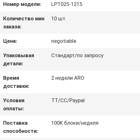
Номер модели:
LPT025-1215
НАС
Количество мин
10 шт.
заказа:
ПУТЕШЕСТВИЕ
Цена:
negotiable
ФАБРИКИ
Упаковывая
Стандарт/по запросу
детали:
ПРОВЕРКА
Время
2 недели ARO
КАЧЕСТВА
доставки:
Условия
TT/CC/Paypal
СВЯЖИТЕСЬ
оплаты:
МЫ
Поставка
100K блоки/неделя
способности: