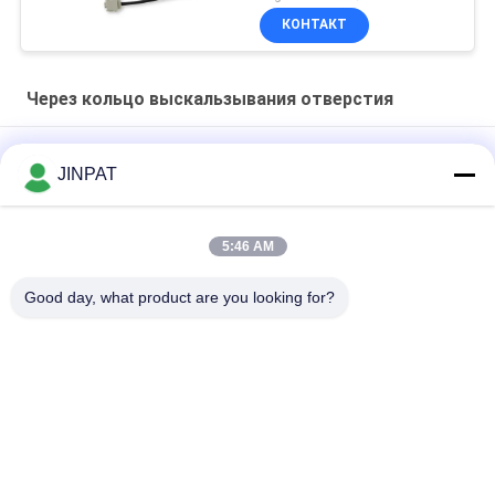
драгоценного металла
КОНТАКТ
Через кольцо выскальзывания отверстия
Внутренний диаметр 60 мм через отверстие
JINPAT
Проницаемое электрическое скольжение 300 оборотов в
минуту Внутренний диаметр 50 мм
5:46 AM
IP54 JINPAT через полый вал кольца выскальзывания
Good day, what product are you looking for?
отверстия передавая 24 обходит вокруг сигналы
Популярные категории
Все
Роторное Кольцо 
Кольцо 
Выскальзывания
Выскальзывания 