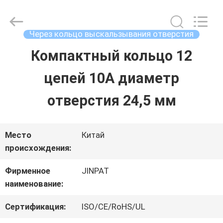
2026
JINPAT
Electronics
Co.,
Через кольцо выскальзывания отверстия
Ltd.
All
Компактный кольцо 12
ДОМ
Rights
Reserved.
цепей 10А диаметр
ПРОДУКТЫ
отверстия 24,5 мм
VR
Место
Китай
происхождения:
-
Фирменное
JINPAT
ШОУ
наименование:
Сертификация:
ISO/CE/RoHS/UL
О