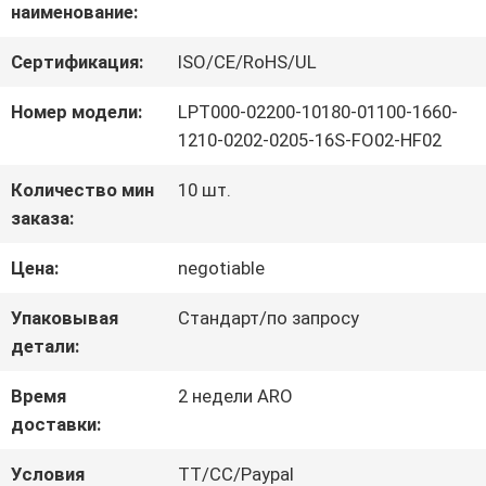
наименование:
НАС
Сертификация:
ISO/CE/RoHS/UL
ПУТЕШЕСТВИЕ
Номер модели:
LPT000-02200-10180-01100-1660-
1210-0202-0205-16S-FO02-HF02
ФАБРИКИ
Количество мин
10 шт.
заказа:
ПРОВЕРКА
Цена:
negotiable
КАЧЕСТВА
Упаковывая
Стандарт/по запросу
детали:
СВЯЖИТЕСЬ
Время
2 недели ARO
МЫ
доставки:
Условия
TT/CC/Paypal