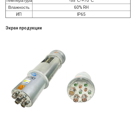
Температура
-55°C-+70°C
Влажность
60% RH
ИП
IP65
Экран продукции