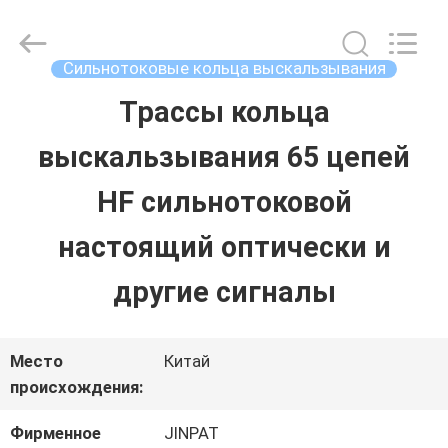
2026
JINPAT
Electronics
Co.,
Сильнотоковые кольца выскальзывания
Ltd.
All
Трассы кольца
ДОМ
Rights
Reserved.
выскальзывания 65 цепей
ПРОДУКТЫ
HF сильнотоковой
настоящий оптически и
VR
другие сигналы
-
ШОУ
Место
Китай
происхождения:
О
Фирменное
JINPAT