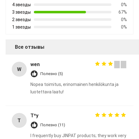
4 звезды
0%
3 звезды
67%
2 звезды
0%
1 звезды
0%
Все отзывы
wen
W
Полезно (5)
Nopea toimitus, erinomainen henkilökunta ja
luotettava laatu!
T*y
T
Полезно (11)
I frequently buy JINPAT products; they work very