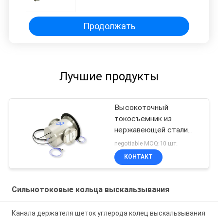
оптически и другие сигналы
Продолжать
Лучшие продукты
Высокоточный
токосъемник из
нержавеющей стали
316, 4000 В
negotiable MOQ:10 шт.
переменного тока, 50 А
КОНТАКТ
Сильнотоковые кольца выскальзывания
Канала держателя щеток углерода колец выскальзывания