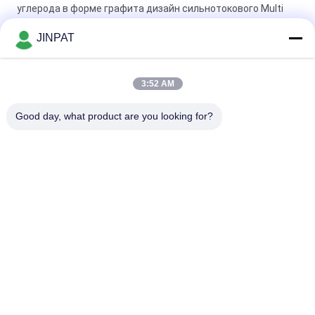
углерода в форме графита дизайн сильнотокового Multi
свободный
JINPAT
Электрическое кольцо выскальзывания передавая
большое течение 200A в 3 цепях и 1 цепи
3:52 AM
Вертикальные решения 220VAC кольца выскальзывания
Good day, what product are you looking for?
IP65 подгоняли кольцо выскальзывания сигнала
Популярные категории
Все
Роторное Кольцо 
Кольцо 
Выскальзывания
Выскальзывания 
Капсулы
Кольца 
Соединение 
Выскальзывания 
Оптического 
Сигнала
Волокна Роторное
Высокочастотные 
Через Кольцо 