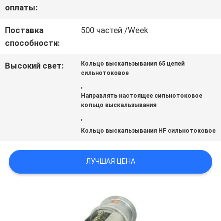
СПРОСИТЕ
оплаты:
ЦИТАТУ
Поставка
500 частей /Week
способности:
КАРТА
Кольцо выскальзывания 65 цепей
Высокий свет:
сильнотоковое
САЙТА
,
Направлять настоящее сильнотоковое
кольцо выскальзывания
,
PRIVACY
Кольцо выскальзывания HF сильнотоковое
POLICY
ЛУЧШАЯ ЦЕНА