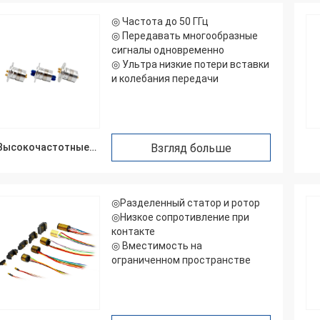
◎ Частота до 50 ГГц
◎ Передавать многообразные
сигналы одновременно
◎ Ультра низкие потери вставки
и колебания передачи
Высокочастотные
Взгляд больше
кольца
выскальзывания
◎Разделенный статор и ротор
◎Низкое сопротивление при
контакте
◎ Вместимость на
ограниченном пространстве
Вильям
овение кольца
ывания JINPAT хорошо,