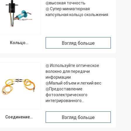
◎высокая точность
◎ Супер миниатюрная
капсульная кольцо скольжения
Кольцо
Взгляд больше
выскальзывания
капсулы
◎ Используйте оптическое
волокно для передачи
информации
◎Малый объем и легкий вес
◎Предоставление
фотоэлектрического
интегрированного
вращающегося соединения
Соединение
Взгляд больше
птического волокна
роторное