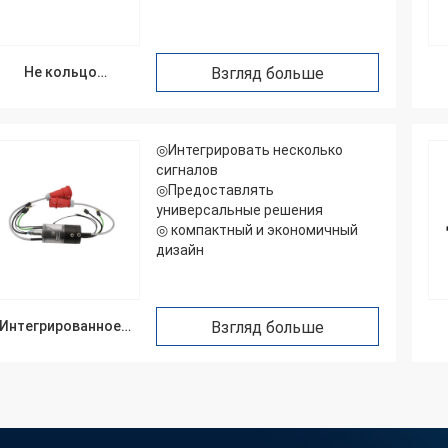
Не кольцо
Взгляд больше
выскальзывания
Меркурия
ро
◎Интегрировать несколько
сигналов
◎Предоставлять
универсальные решения
◎ компактный и экономичный
дизайн
Интегрированное
Взгляд больше
кольцо
выскальзывания