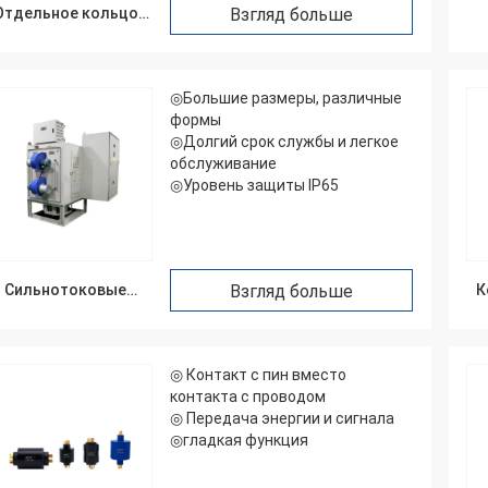
Отдельное кольцо
Взгляд больше
осторожно, восторг
выскальзывания
вания, потребность приходить
◎Большие размеры, различные
формы
◎Долгий срок службы и легкое
обслуживание
◎Уровень защиты IP65
Сильнотоковые
Взгляд больше
К
кольца
выскальзывания
◎ Контакт с пин вместо
контакта с проводом
◎ Передача энергии и сигнала
◎гладкая функция