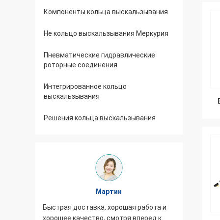
Компоненты кольца выскальзывания
Не кольцо выскальзывания Меркурия
Пневматические гидравлические
роторные соединения
Интегрированное кольцо
выскальзывания
Решения кольца выскальзывания
Мартин
Быстрая доставка, хорошая работа и
Возникн
,
хорошее качество, смотря вперед к
выскальз