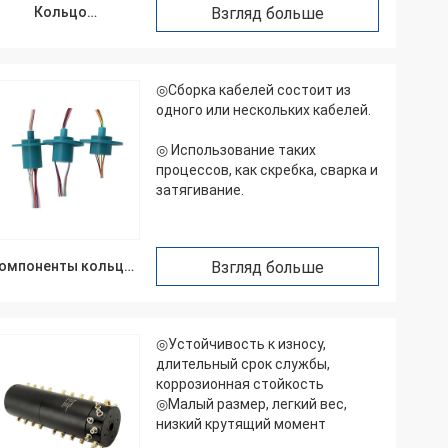
Кольцо
Взгляд больше
выскальзывания
блинчика
◎Сборка кабелей состоит из
одного или нескольких кабелей.
◎ Использование таких
процессов, как скребка, сварка и
затягивание.
омпоненты кольца
Взгляд больше
выскальзывания
◎Устойчивость к износу,
длительный срок службы,
коррозионная стойкость
◎Малый размер, легкий вес,
низкий крутящий момент