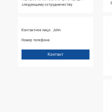
следующему сотрудничеству.
пакующ 
риходить
обслужи
снова
Контактное лицо :
John
Номер телефона :
+86 1346 401 9643
Контакт