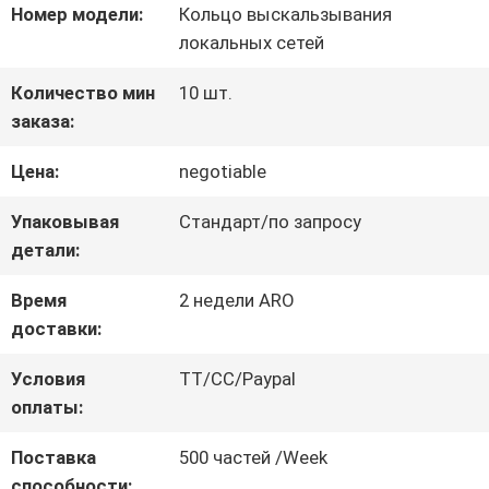
Номер модели:
Кольцо выскальзывания
НАС
локальных сетей
Количество мин
10 шт.
ПУТЕШЕСТВИЕ
заказа:
ФАБРИКИ
Цена:
negotiable
Упаковывая
Стандарт/по запросу
ПРОВЕРКА
детали:
КАЧЕСТВА
Время
2 недели ARO
доставки:
СВЯЖИТЕСЬ
Условия
TT/CC/Paypal
оплаты:
МЫ
Поставка
500 частей /Week
способности: