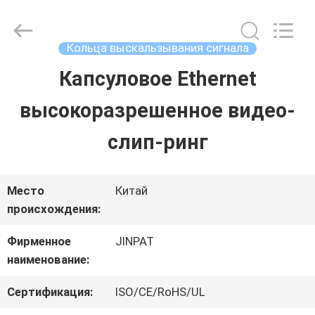
2026
JINPAT
Electronics
Co.,
Кольца выскальзывания сигнала
Ltd.
All
Капсуловое Ethernet
ДОМ
Rights
Reserved.
высокоразрешенное видео-
ПРОДУКТЫ
слип-ринг
VR
Место
Китай
происхождения:
-
Фирменное
JINPAT
ШОУ
наименование:
Сертификация:
ISO/CE/RoHS/UL
О