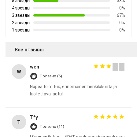
5 звезды
33%
4 звезды
0%
3 звезды
67%
2 звезды
0%
1 звезды
0%
Все отзывы
wen
W
Полезно (5)
Nopea toimitus, erinomainen henkilökunta ja
luotettava laatu!
T*y
T
Полезно (11)