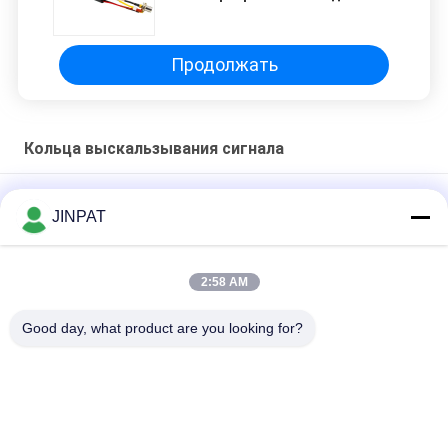
слип-ринг
Продолжать
Кольца выскальзывания сигнала
11 Круговое гибридное скользящее кольцо для USB2.0
JINPAT
24VAC 300 вращений в минуту
Сигнальные скользкие кольца, IP54 2 схемы 1.5A VR
2:58 AM
скользкие кольца
Good day, what product are you looking for?
Высококачественные кольца для спуска сигнала HDMI
Популярные категории
Все